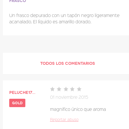
Frasco
Un frasco depurado con un tapón negro ligeramente
acanalado. El líquido es amarillo dorado.
TODOS LOS COMENTARIOS
peluche1705
01 noviembre 2015
gold
magnifico único que aroma
Reportar abuso