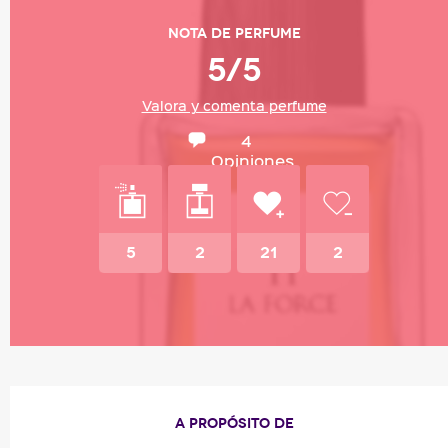
Nota de perfume
5/5
Valora y comenta perfume
4
Opiniones
5
2
21
2
A PROPÓSITO DE