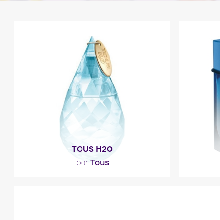
TOUS H2O
Tous
por
"Este floral se abre con una nota fresca,
"Descr
de dejes hespérides y deja lugar en el
tónico
corazón a una..."
“