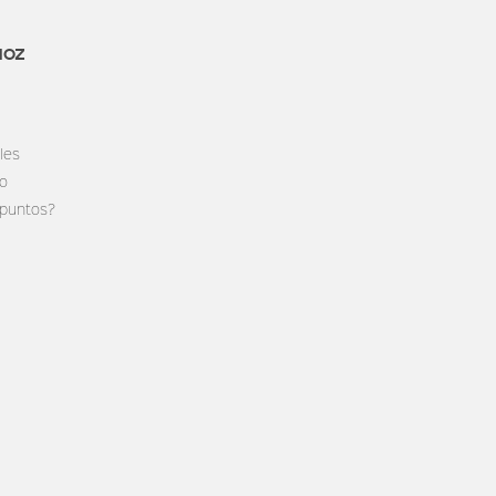
MOZ
les
do
 puntos?