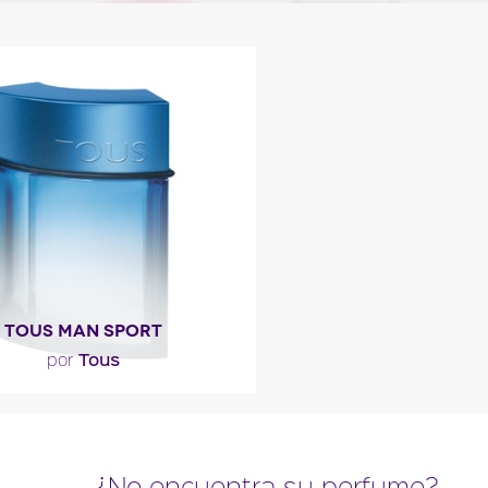
TOUS MAN SPORT
Tous
por
ito como aromático, frutal y
, el perfume se inicia con la
frescura transparente..."
¿No encuentra su perfume?