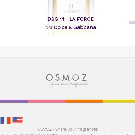
D&G 11 - LA FORCE
Dolce & Gabbana
por
"Descrito como un perfume oriental impetuoso y
especiado, La Force empieza con notas vibrantes de..."
Descripción del perfume
OSMOZ - Share your fragrances