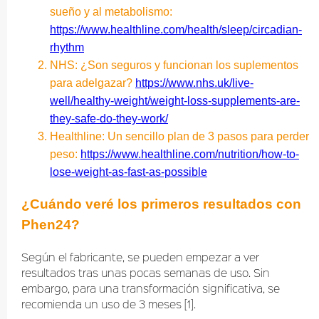
sueño y al metabolismo:
https://www.healthline.com/health/sleep/circadian-
rhythm
NHS: ¿Son seguros y funcionan los suplementos
para adelgazar?
https://www.nhs.uk/live-
well/healthy-weight/weight-loss-supplements-are-
they-safe-do-they-work/
Healthline: Un sencillo plan de 3 pasos para perder
peso:
https://www.healthline.com/nutrition/how-to-
lose-weight-as-fast-as-possible
¿Cuándo veré los primeros resultados con
Phen24?
Según el fabricante, se pueden empezar a ver
resultados tras unas pocas semanas de uso. Sin
embargo, para una transformación significativa, se
recomienda un uso de 3 meses [1].