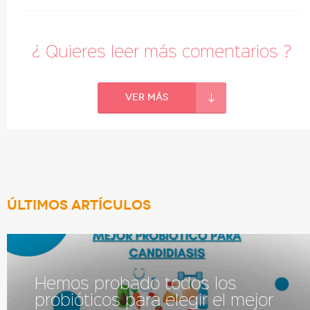
¿ Quieres leer más comentarios ?
Ver más
ÚLTIMOS ARTÍCULOS
Hemos probado todos los
probióticos para elegir el mejor