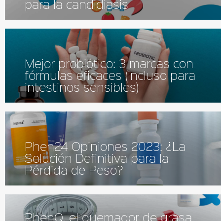
para la candidiasis
Mejor probiótico: 3 marcas con
fórmulas eficaces (incluso para
intestinos sensibles)
Phen24 Opiniones 2023: ¿La
Solución Definitiva para la
Pérdida de Peso?
PhenQ, el quemador de grasa