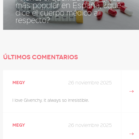
más popular en España, ¿qué
dice el cuerpo médico al
respecto?
Últimos comentarios
26 noviembre 2025
megy
I love Givenchy. it always so irresistible.
26 noviembre 2025
megy