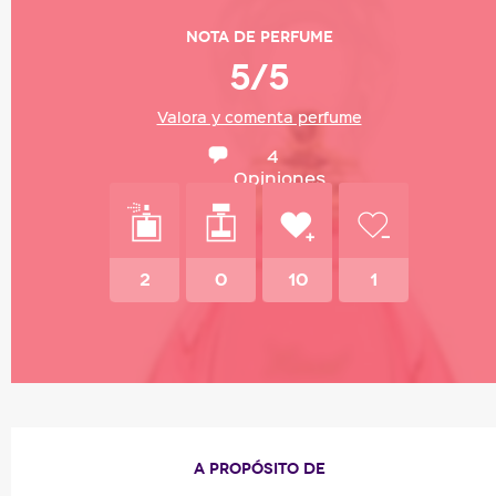
Nota de perfume
5/5
Valora y comenta perfume
4
Opiniones
2
0
10
1
A PROPÓSITO DE