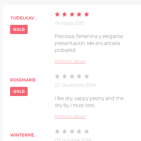
Yudelkavega
19 mayo 2015
gold
Preciosa, femenina y elegante
presentacion. Me encantaria
probarlo!!
Reportar abuso
Rosemarie
07 diciembre 2014
gold
I like dry, sappy peony and the
dry lily. I must test.
Reportar abuso
wintermelon
05 octubre 2014