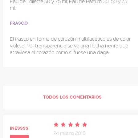
Eau de Toilette 50 y 75 ml; Eau de Parfum 30, 50 y 75
ml.
Frasco
El frasco en forma de corazón multifacético es de color
violeta. Por transparencia se ve una flecha negra que
atraviesa el corazón como si fuese una daga.
TODOS LOS COMENTARIOS
inessss
24 marzo 2018