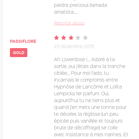
piedra preciosa llamada
amatista....
Reportar abuso
Passiflore
23 diciembre 2015
gold
Ah Loverdose !... Adoré à ta
sortie, oui j'étais dans la tranche
ciblée... Pour moi l'ado, tu
incarnais le compromis entre
Hypnôse de Lancôme et Lolita
Lempicka 1er parfum. Oui,
aujourd'hui tu ne tiens plus et
quand j'en mets une tonne pour
te déceler, la réglisse (un peu
épicée puis vanillée et toujours
brute de décoffrage) se colle
avec insistance à mes narines. Et