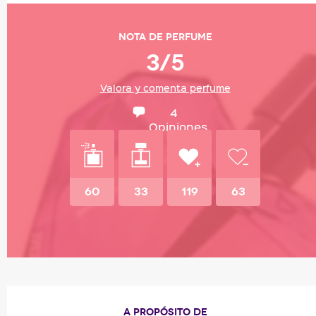
Nota de perfume
3/5
Valora y comenta perfume
4
Opiniones
60
33
119
63
A PROPÓSITO DE