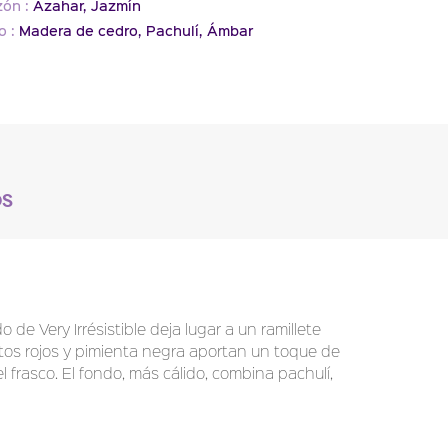
ón :
Azahar,
Jazmín
o :
Madera de cedro,
Pachulí,
Ámbar
OS
o de Very Irrésistible deja lugar a un ramillete
rutos rojos y pimienta negra aportan un toque de
l frasco. El fondo, más cálido, combina pachulí,