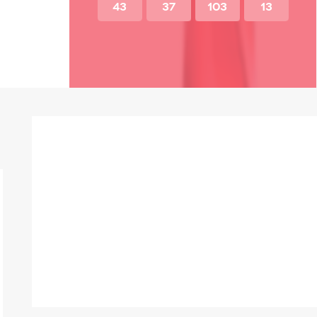
43
37
103
13