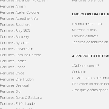
Perfumes Alexander Mc Queen
Perfumes preferidos
Perfumes Armani
Perfumes Atelier Cologne
enciclopedia del 
Perfumes Azzedine Alaïa
Historia del perfume
Perfumes Boucheron
Materias primas
Perfumes Buly 1803
Familias olfativas
Perfumes Burberry
Técnicas de fabricación
Perfumes By Kilian
Perfumes Calvin Klein
Perfumes Carolina Herrera
A PROPOSITO DE OS
Perfumes Cartier
¿Quiénes somos?
Perfumes Chanel
Contacto
Perfumes Chloé
OSMOZ para profesiona
Perfumes Cire Trudon
Eles estão ao nosso la
Perfumes Desigual
¿Por qué y cómo ganar
Perfumes Dior
Perfumes Dolce & Gabbana
Perfumes Estée Lauder