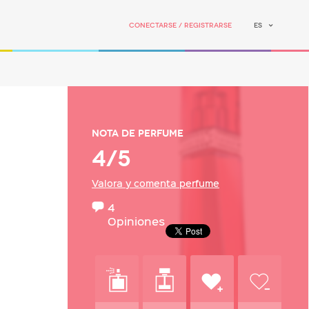
Conectarse / Registrarse
ES
Nota de perfume
4/5
Valora y comenta perfume
4
Opiniones