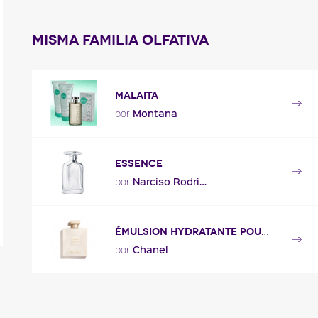
Misma familia olfativa
MALAITA
Montana
por
essence
Narciso Rodriguez
por
ÉMULSION HYDRATANTE POUR LE CORPS
Chanel
por