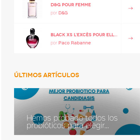
D&G pour Femme
D&G
por
Black XS L’Excès pour elle / for her
Paco Rabanne
por
ÚLTIMOS ARTÍCULOS
Hemos probado todos los
probióticos para elegir...