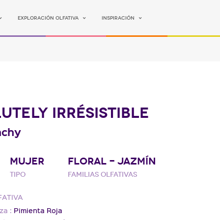
Exploración olfativa
Inspiración
UTELY IRRÉSISTIBLE
nchy
MUJER
FLORAL - JAZMÍN
Tipo
Familias olfativas
FATIVA
za :
Pimienta Roja