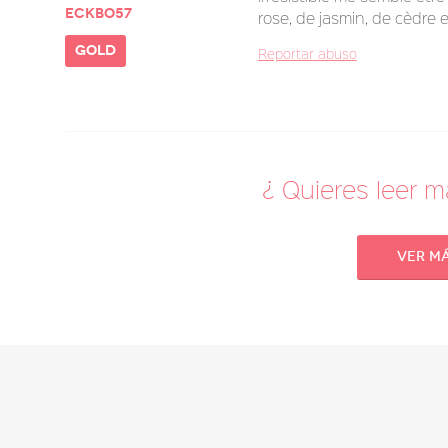
eckbo57
rose, de jasmin, de cèdre e
gold
Reportar abuso
¿ Quieres leer 
Ver m