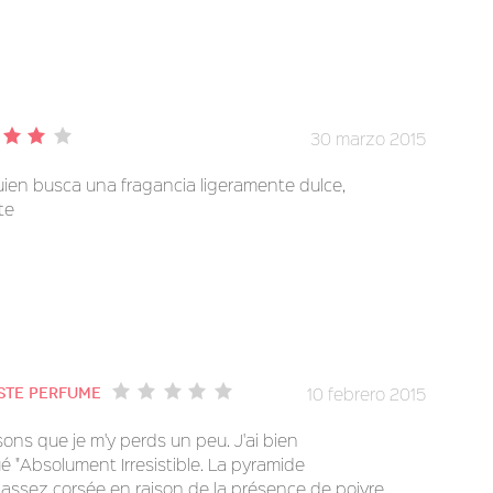
30 marzo 2015
ien busca una fragancia ligeramente dulce,
te
10 febrero 2015
este perfume
isons que je m'y perds un peu. J'ai bien
ué "Absolument Irresistible. La pyramide
e assez corsée en raison de la présence de poivre