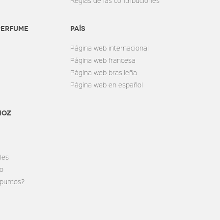
Reglas de las contribuciones
perfume
País
Página web internacional
Página web francesa
Página web brasileña
Página web en español
MOZ
les
do
 puntos?