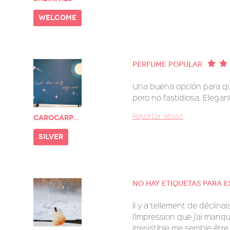
welcome
Perfume Popular
Una buena opción para qu
pero no fastidiosa. Elegan
Reportar abuso
carocarp07
silver
No hay etiquetas para 
Il y a tellement de déclina
l'impression que j'ai manq
irresistible me semble êtr