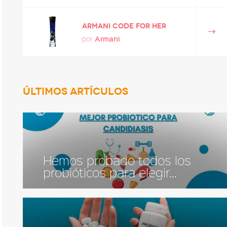
Armani Code for her
Armani
por
ÚLTIMOS ARTÍCULOS
Hemos probado todos los
probióticos para elegir...