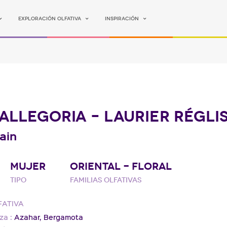
Exploración olfativa
Inspiración
ALLEGORIA – LAURIER RÉGLI
ain
MUJER
ORIENTAL - FLORAL
Tipo
Familias olfativas
FATIVA
za :
Azahar,
Bergamota