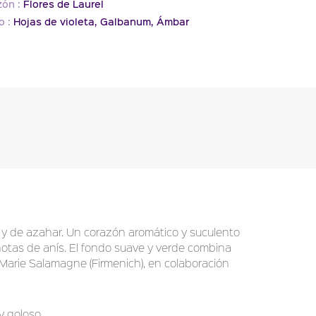
ón :
Flores de Laurel
o :
Hojas de violeta,
Galbanum,
Ámbar
y de azahar. Un corazón aromático y suculento
 notas de anís. El fondo suave y verde combina
Marie Salamagne (Firmenich), en colaboración
y goloso