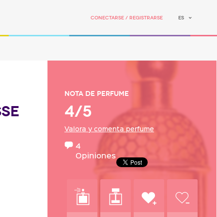
Conectarse / Registrarse
ES
Nota de perfume
4/5
SSE
Valora y comenta perfume
4
Opiniones