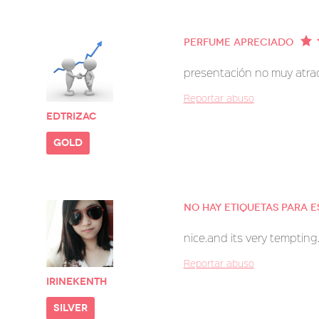
Perfume apreciado
presentación no muy atrac
Reportar abuso
Edtrizac
gold
No hay etiquetas para 
nice.and its very tempting
Reportar abuso
irinekenth
silver