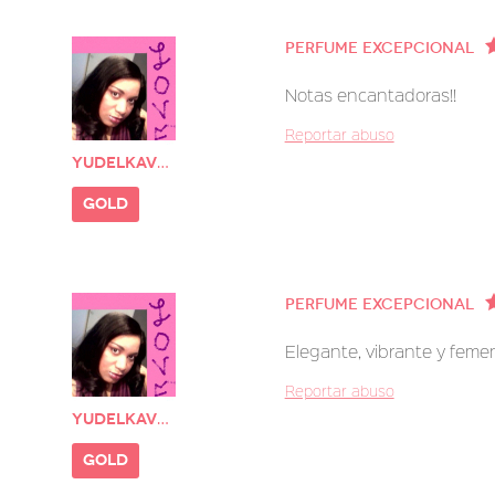
Perfume excepcional
Notas encantadoras!!
Reportar abuso
Yudelkavega
gold
Perfume excepcional
Elegante, vibrante y femen
Reportar abuso
Yudelkavega
gold