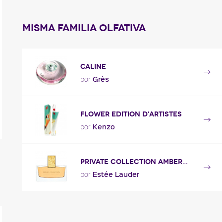
Misma familia olfativa
CALINE
Grès
por
Flower Edition d'Artistes
Kenzo
por
Private Collection Amber Ylang Ylang
Estée Lauder
por