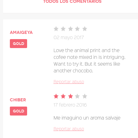
TODOS LOS COMENTARIOS
amaigeya
02 mayo 2017
gold
Love the animal print and the
cofee note mixed in is intriguing.
Want to try it. But it seems like
another chocobo.
Reportar abuso
chiber
17 febrero 2016
gold
Me imaguino un aroma salvaje
Reportar abuso