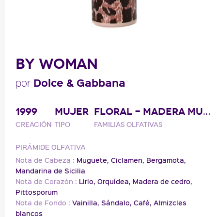
BY WOMAN
Dolce & Gabbana
por
1999
MUJER
FLORAL - MADERA MUSGO
Creación
Tipo
Familias olfativas
PIRÁMIDE OLFATIVA
Nota de Cabeza :
Muguete,
Ciclamen,
Bergamota,
Mandarina de Sicilia
Nota de Corazón :
Lirio,
Orquídea,
Madera de cedro,
Pittosporum
Nota de Fondo :
Vainilla,
Sándalo,
Café,
Almizcles
blancos