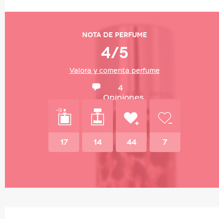
Nota de perfume
4/5
Valora y comenta perfume
4
Opiniones
17
14
44
7