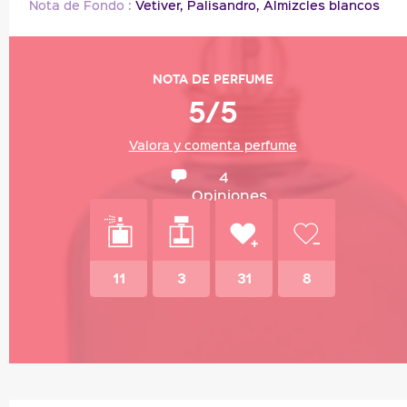
Nota de Fondo :
Vetiver,
Palisandro,
Almizcles blancos
Nota de perfume
5/5
Valora y comenta perfume
4
Opiniones
11
3
31
8