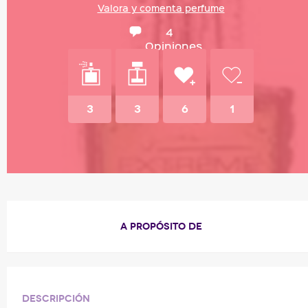
Valora y comenta perfume
4
Opiniones
3
3
6
1
A PROPÓSITO DE
Descripción