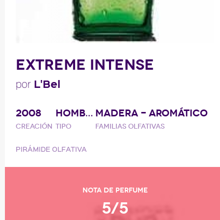
EXTREME INTENSE
L'Bel
por
2008
HOMBRE
MADERA - AROMÁTICO
Creación
Tipo
Familias olfativas
PIRÁMIDE OLFATIVA
Nota de perfume
5/5