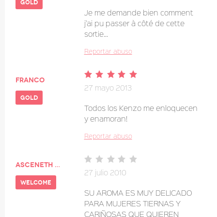
gold
Je me demande bien comment
j'ai pu passer à côté de cette
sortie...
Reportar abuso
franco
27 mayo 2013
gold
Todos los Kenzo me enloquecen
y enamoran!
Reportar abuso
asceneth 1938
27 julio 2010
welcome
SU AROMA ES MUY DELICADO
PARA MUJERES TIERNAS Y
CARIÑOSAS QUE QUIEREN