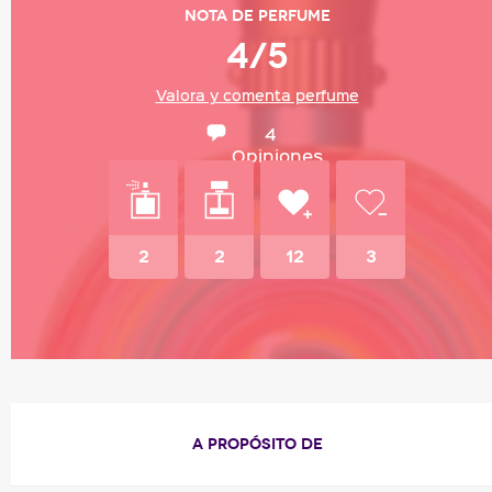
Nota de perfume
4/5
Valora y comenta perfume
4
Opiniones
2
2
12
3
A PROPÓSITO DE