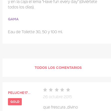
y en la caja el lema “Have fun every day” (diviértete
todos los días).
Gama
Eau de Toilette 30, 50 y 100 ml.
TODOS LOS COMENTARIOS
peluche1705
26 octubre 2015
gold
que frescura ,divino