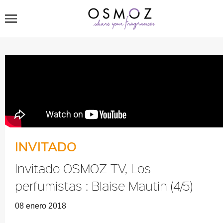
INVITADO
Invitado OSMOZ TV, Los
perfumistas : Blaise Mautin (4/5)
08 enero 2018