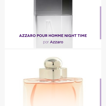
Descripción del perfume
AZZARO POUR HOMME NIGHT TIME
Azzaro
por
"La salida de este «helecho verde amaderado» se
produce por un cóctel de naranja amarga,
ruibarbo..."
Descripción del perfume