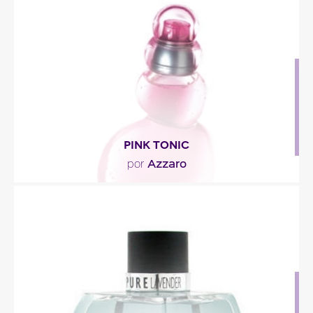
ligeramente frutal. El corazón está compuesto de
diferentes..."
Descripción del perfume
PINK TONIC
Azzaro
por
"Pink Tonic es un cóctel frutal con una salida
refrescante como un sorbete. El pomelo rosado
se..."
Descripción del perfume