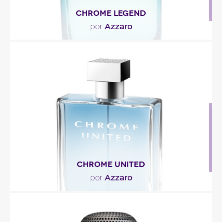
CHROME LEGEND
Azzaro
por
"En la cabeza, las especias y notas acuáticas se
ven suavizadas por la manzana, la naranja y una..."
Descripción del perfume
CHROME UNITED
Azzaro
por
"La salida de Chrome United es fresca y
ligeramente especiada con pimienta de Sichuán,