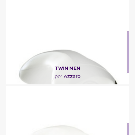
"La fragancia sorprende por su entrada hespéride
y punzante de pomelo. El jengibre, el cardamomo
y..."
Descripción del perfume
TWIN MEN
Azzaro
por
"Las notas amaderadas de un pachulí depurado
se especian con elemí y nuez moscada. La
manzana, el..."
Descripción del perfume