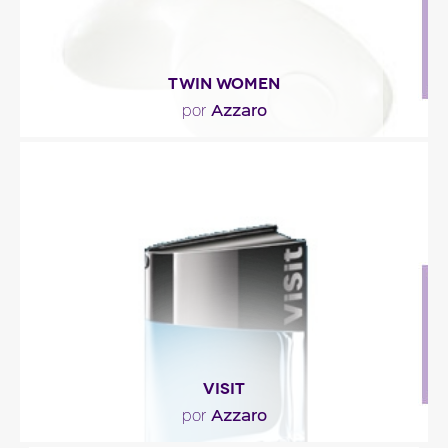
TWIN WOMEN
Azzaro
por
"Las notas florales de la rosa y del lirio se caldean
con almendro, melocotón y almizcles...."
Descripción del perfume
VISIT
Azzaro
por