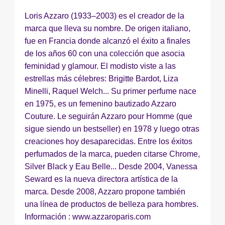
"Esta fragancia misteriosa elaborada por Annick
Loris Azzaro (1933–2003) es el creador de la
Ménardo pone de relieve las materias
marca que lleva su nombre. De origen italiano,
amaderadas...."
fue en Francia donde alcanzó el éxito a finales
de los años 60 con una colección que asocia
Descripción del perfume
feminidad y glamour. El modisto viste a las
estrellas más célebres: Brigitte Bardot, Liza
Minelli, Raquel Welch... Su primer perfume nace
en 1975, es un femenino bautizado Azzaro
Couture. Le seguirán Azzaro pour Homme (que
sigue siendo un bestseller) en 1978 y luego otras
creaciones hoy desaparecidas. Entre los éxitos
perfumados de la marca, pueden citarse Chrome,
Silver Black y Eau Belle... Desde 2004, Vanessa
Seward es la nueva directora artística de la
marca. Desde 2008, Azzaro propone también
una línea de productos de belleza para hombres.
Información : www.azzaroparis.com