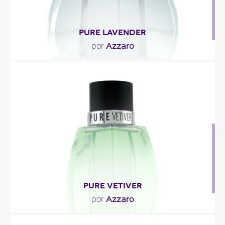
PURE LAVENDER
Azzaro
por
"El perfume se abre, centelleante y alegre, con una
combinación de lavanda, anís estrellado, clavo..."
Descripción del perfume
PURE VETIVER
Azzaro
por