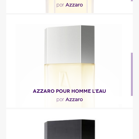
Azzaro
por
"Acuerdo original entre el hinojo y el anís sin olvidar
las diferentes lavandas con fragancias..."
Descripción del perfume
AZZARO POUR HOMME L’EAU
Azzaro
por
"La salida es un cóctel de cítricos: cedar, pomelo y
yuzu. El corazón está compuesto de notas..."