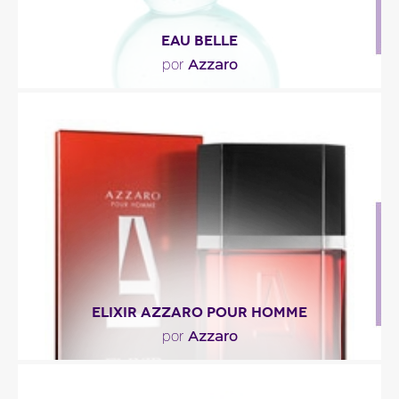
EAU BELLE
Azzaro
por
"La salida de Eau Belle es de carácter hespéride
(constituida de cítricos), de bergamota y..."
Descripción del perfume
ELIXIR AZZARO POUR HOMME
Azzaro
por
"Una fragancia moderna con una salida