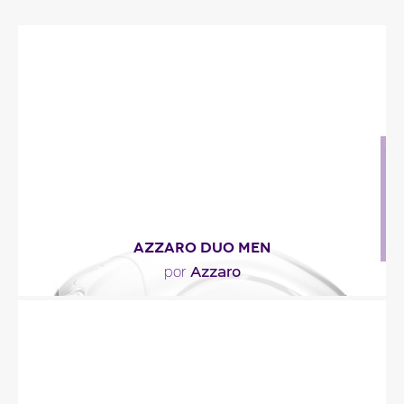
AZZARO DUO MEN
Azzaro
por
"La fragancia fresca y verde de Azzaro DUO Men
combina pomelo y gálbano. El corazón se especia
con..."