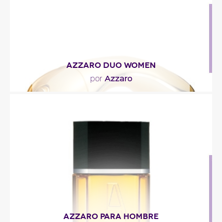
Descripción del perfume
AZZARO DUO WOMEN
Azzaro
por
"Azzaro DUO Women se incicia con notas frescas y
frutales de pomelo y de manzana roja. El
corazón..."
Descripción del perfume
AZZARO PARA HOMBRE