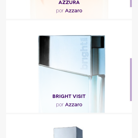
AZZURA
Azzaro
por
"Azzura es un perfume floral afrutado luminoso,
evocador del Mediterráneo. El primer movimiento
se..."
Descripción del perfume
BRIGHT VISIT
Azzaro
por
"Dos facetas: una Bright (viva, brillante) que
contiene efluvios frescos, verdes, acuáticos
(casis,..."