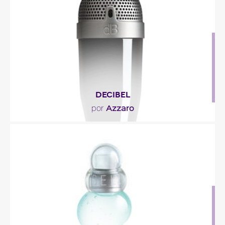
cilantro y..."
Descripción del perfume
DECIBEL
Azzaro
por
"La salida de DECIBEL es vivaz y aldehída con un
efecto casi metálico. En el corazón se combinan..."
Descripción del perfume