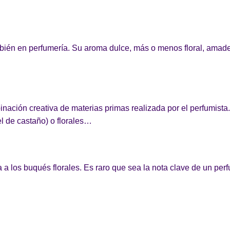
escripción del
Descripción de
perfume
perfume
ambién en perfumería. Su aroma dulce, más o menos floral, ama
inación creativa de materias primas realizada por el perfumist
 de castaño) o florales…
a a los buqués florales. Es raro que sea la nota clave de un pe