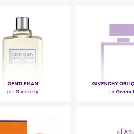
alida luminosa en torno a la
"La salida de Eau Belle 
a de dos tipos de naranja: la
hespéride (constituida d
anja amarga de África y..."
bergamota y.
escripción del
Descripción de
perfume
perfume
GENTLEMAN
GIVENCHY OBLI
Givenchy
Givenc
por
por
stragón refresca un corazón
"El perfume Oblique R
ciado con canela y la nota
una nota aromática am
ante está constituida de..."
familia olfativa "orie
¿Des