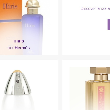
escripción del
Descripción de
Discover lanza a 
perfume
perfume
HIRIS
Hermès
por
ra floral del neroli y de la rosa,
a con granos de coriandro y de
zanahoria,..."
escripción del
perfume