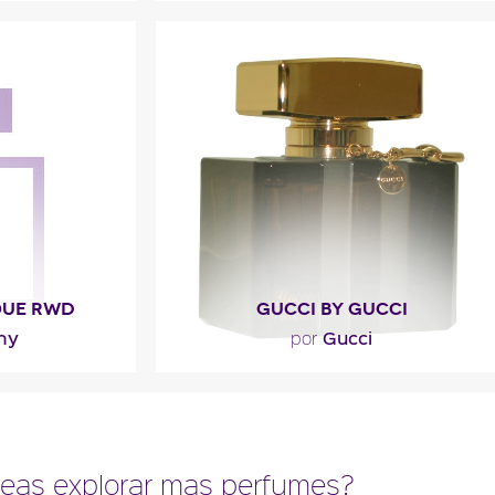
es de carácter
e cítricos), de
.."
l
QUE RWD
GUCCI BY GUCCI
hy
Gucci
por
WD se basa en
"Un perfume chipre, meloso y exótico
aderada de la
de estela sensual y afirmada. Presente
ntal",..."
desde la apertura, el..."
eas explorar mas perfumes?