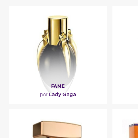
"Una esencia con una salida fresca de
"Una s
cítricos y de plantas aromáticas. Un
cáscar
corazón de notas..."
nar
Descripción del
D
perfume
FAME
Lady Gaga
por
"Fame de Lady Gaga desvela una
"El e
salida afrutada de albaricoque. El
espe
perfume abre con notas florales de..."
domin