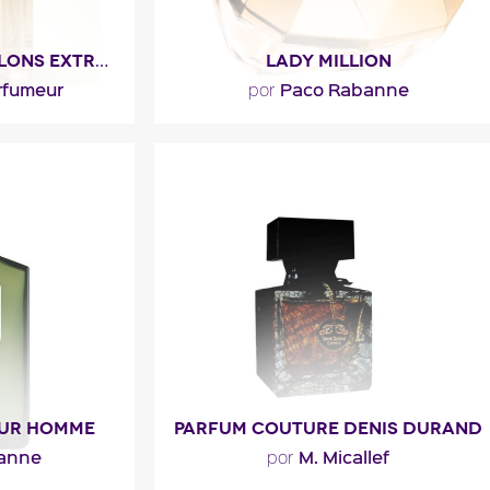
LA CHASSE AUX PAPILLONS EXTREME
LADY MILLION
rfumeur
Paco Rabanne
por
ancas, suave,
"Presentado como un floral amaderado,
 puntuado de
el perfume Lady Million se abre con una
azafrán y..."
nota frutal de naranja..."
l
Descripción del
perfume
OUR HOMME
PARFUM COUTURE DENIS DURAND
anne
M. Micallef
por