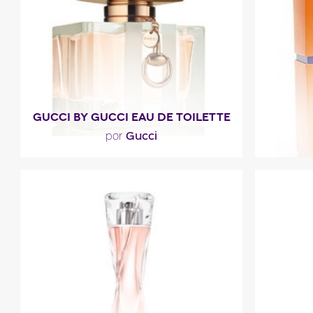
Descripción del
D
perfume
GUCCI BY GUCCI EAU DE TOILETTE
Gucci
por
"Una eau de toilette chipre florida,
"La frescu
menos melosa y frutal que el eau de
iluminad
parfum. En el corazón, la..."
Descripción del
D
perfume