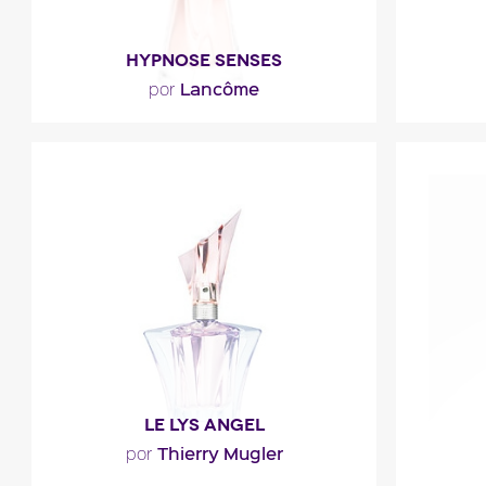
HYPNOSE SENSES
Lancôme
por
"Una composición chipre dulce donde
"Una s
el pachulí y la flor de acebo chino de
gros
perfume frutal de..."
ilumi
Descripción del
D
perfume
LE LYS ANGEL
Thierry Mugler
por