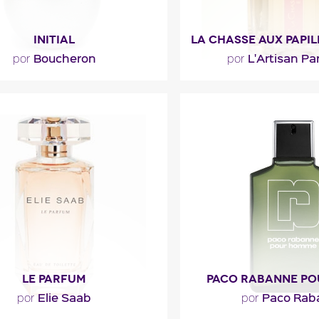
INITIAL
Boucheron
L'Artisan Pa
por
por
alida combinada de hojas de
"Un ramo de flores bl
ella, mandarina y pimienta
voluptuoso, opulento,
nada por la presencia de..."
toques especiados de 
escripción del
Descripción de
perfume
perfume
LE PARFUM
PACO RABANNE P
Elie Saab
Paco Rab
por
por