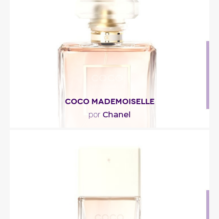
singular de CHANCE, con notas de jacinto,
almizcle..."
Descripción del perfume
COCO MADEMOISELLE
Chanel
por
"Las notas de cabeza se iluminan con naranja y
bergamota. La transparencia del corazón se debe
a la..."
Descripción del perfume