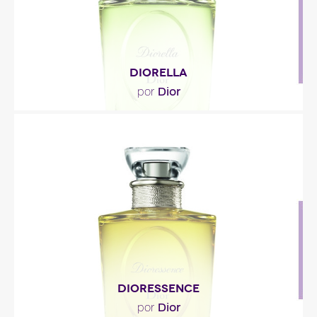
DIORELLA
Dior
por
"Construido en base a un acorde de tipo chipre
clásico, su frescura de cabeza emana del limón
de..."
Descripción del perfume
DIORESSENCE
Dior
por