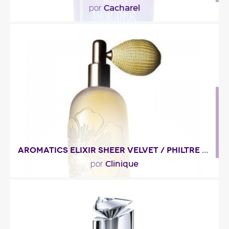
Cacharel
por
""
Descripción del perfume
AROMATICS ELIXIR SHEER VELVET / PHILTRE SENSUEL
Clinique
por
"La manzanilla abre el baile, luego se anuncia la
rosa búlgara, vivaracha. En el corazón se revela..."