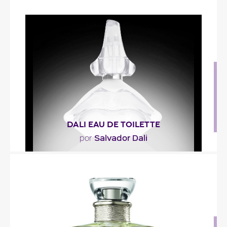
"La fragancia empolvada, amaderada y suave está
construida no en torno a la dalia, sino a partir de..."
Descripción del perfume
DALI EAU DE TOILETTE
Salvador Dali
por
"DALI Eau de Toilette es una fragancia fresca,
verde y pimentada con una evolución
ligeramente..."
Descripción del perfume