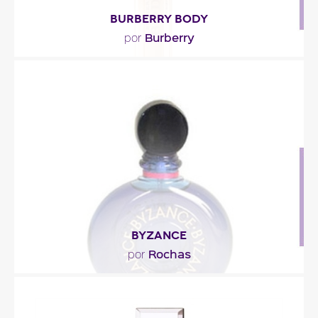
BURBERRY BODY
Burberry
por
"Burberry Body se inicia con notas aéreas de fresia,
melocotón y ajenjo verde. El corazón combina..."
Descripción del perfume
BYZANCE
Rochas
por
"Está construido alrededor de acordes
occidentales, de aromas de los jardines