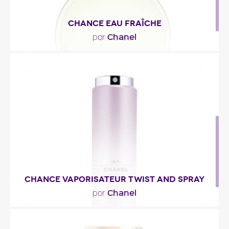
CHANCE EAU FRAÎCHE
Chanel
por
"Una estela florida chispeante, refrescada por el
cidro y el jacinto de agua. La estela amaderada..."
Descripción del perfume
CHANCE VAPORISATEUR TWIST AND SPRAY
Chanel
por
"Es una reedición del perfume fresco, sensual y