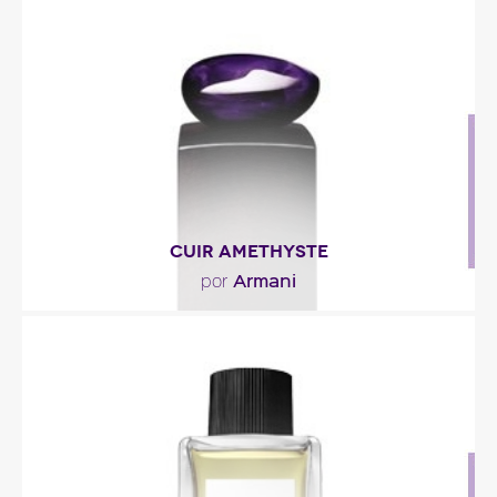
"La nota de cabeza estalla con una frescura de
limón de Sicilia, de mandarina, de jacinto y de..."
Descripción del perfume
CUIR AMETHYSTE
Armani
por
"Una creación perfumada de elaboración pura,
“contrastada y sutil, y a la vez fresca y..."
Descripción del perfume