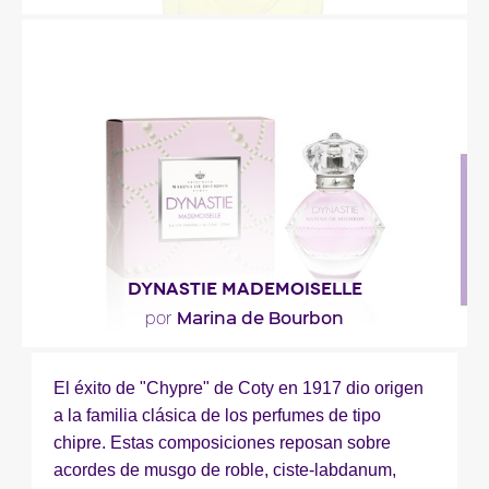
"Construido sobre un acorde de chipre clásico, la
riqueza de Dioressence proviene del pimpollo de..."
Descripción del perfume
DYNASTIE MADEMOISELLE
Marina de Bourbon
por
"Un frasco esculpido como una joya preciosa,
El éxito de "Chypre" de Coty en 1917 dio origen
simbolizando una rica y prestigiosa dinastía. Una..."
a la familia clásica de los perfumes de tipo
chipre. Estas composiciones reposan sobre
acordes de musgo de roble, ciste-labdanum,
Descripción del perfume