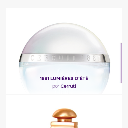
1881 LUMIÈRES D'ÉTÉ
Cerruti
por
"lumières d'été propone una variante chipre floral
de 1881 para mujer. En la cabeza los cítricos..."
Descripción del perfume