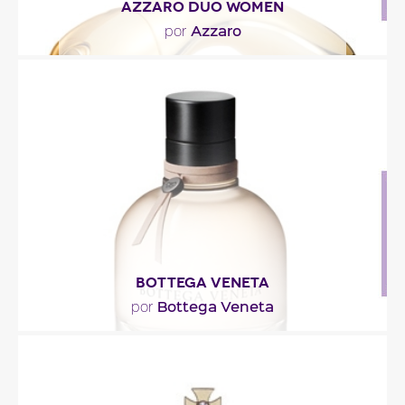
AZZARO DUO WOMEN
Azzaro
por
"Azzaro DUO Women se incicia con notas frescas y
frutales de pomelo y de manzana roja. El
corazón..."
Descripción del perfume
BOTTEGA VENETA
Bottega Veneta
por
"La salida más bien hespéride de la fragancia está
hecha de bergamota y pimienta rosa. Luego la..."