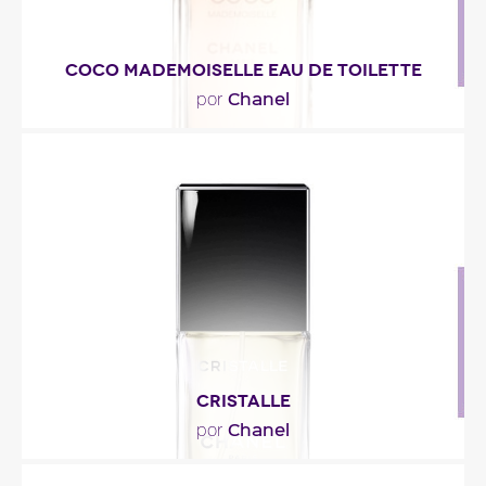
COCO MADEMOISELLE EAU DE TOILETTE
Chanel
por
"Coco Mademoiselle Eau de toilette se abre, en
nota de cabeza, con una frescura amplia. Una
nota..."
Descripción del perfume
CRISTALLE
Chanel
por