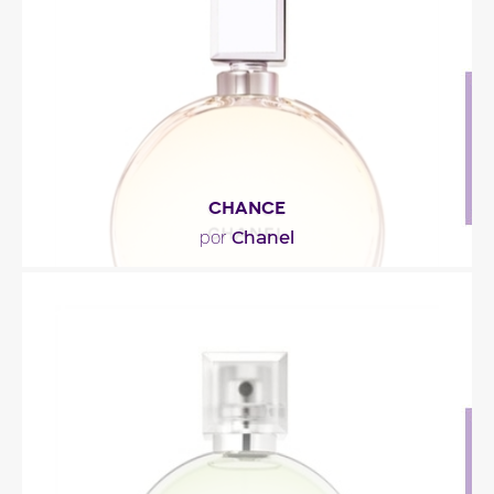
mediterráneos. Las..."
Descripción del perfume
CHANCE
Chanel
por
"Chance es como una esfera ideal cargada de
aromas inefables: jacinto, almizcle blanco, baya
de..."
Descripción del perfume