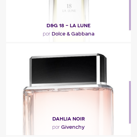
D&G 18 - LA LUNE
Dolce & Gabbana
por
"Una fragancia suave y compleja: florida,
amaderada, acuerada y almizclada."
Descripción del perfume
DAHLIA NOIR
Givenchy
por