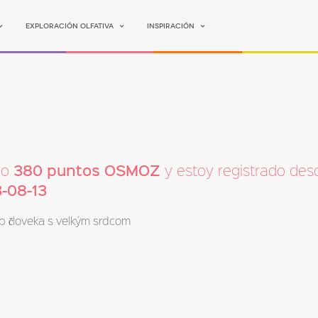
Exploración olfativa
Inspiración
380 puntos OSMOZ
go
y estoy registrado des
-08-13
p človeka s velkým srdcom