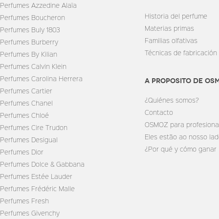
Perfumes Azzedine Alaïa
Historia del perfume
Perfumes Boucheron
Materias primas
Perfumes Buly 1803
Familias olfativas
Perfumes Burberry
Técnicas de fabricación
Perfumes By Kilian
Perfumes Calvin Klein
Perfumes Carolina Herrera
A PROPOSITO DE OS
Perfumes Cartier
¿Quiénes somos?
Perfumes Chanel
Contacto
Perfumes Chloé
OSMOZ para profesiona
Perfumes Cire Trudon
Eles estão ao nosso la
Perfumes Desigual
¿Por qué y cómo ganar
Perfumes Dior
Perfumes Dolce & Gabbana
Perfumes Estée Lauder
Perfumes Frédéric Malle
Perfumes Fresh
Perfumes Givenchy