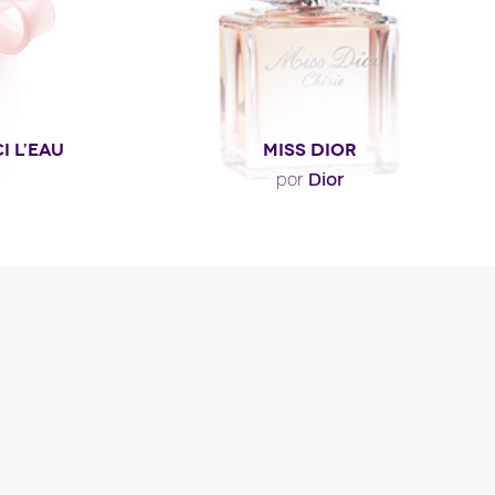
I L’EAU
MISS DIOR
Dior
por
e inicia con
"John Galliano colaboró con la
nen rosa y
perfumista Christine Nagel. Juntos,
."
concibieron una nueva esencia de..."
Descripción del
perfume