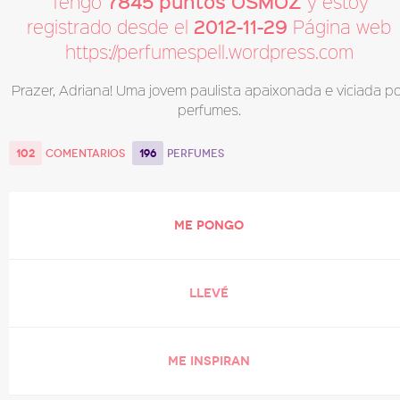
7845 puntos OSMOZ
Tengo
y estoy
2012-11-29
registrado desde el
Página web
https://perfumespell.wordpress.com
Prazer, Adriana! Uma jovem paulista apaixonada e viciada po
perfumes.
102
196
COMENTARIOS
PERFUMES
ME PONGO
LLEVÉ
ME INSPIRAN