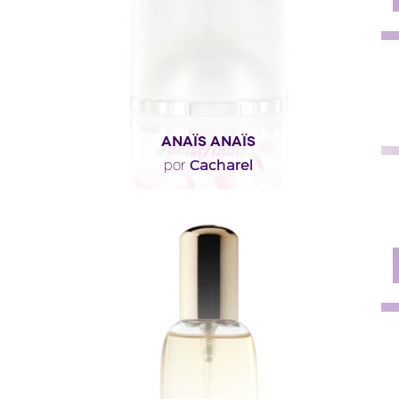
Descripción del perfume
ANAÏS ANAÏS
Cacharel
por
"Las notas de cabeza son verdes y frescas, con jacinto
y madreselva. El corazón reposa sobre la..."
Descripción del perfume