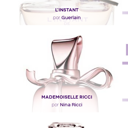
L'INSTANT
Guerlain
por
"Luminosa y frágil, la magnolia de China ocupa un lugar
privilegiado. A la vez carnal y..."
Descripción del perfume
MADEMOISELLE RICCI
Nina Ricci
por
"Mademoiselle Ricci se inicia con un dúo de pimienta