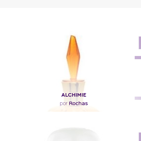
ALCHIMIE
Rochas
por
"Este elixir embriagador revela en cabeza notas frescas
y sensuales de casís, bergamota y..."