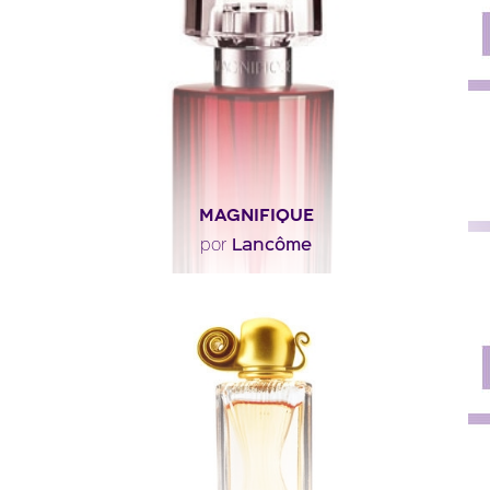
rosa y gavanza. El corazón asocia notas de..."
Descripción del perfume
MAGNIFIQUE
Lancôme
por
"Un perfume amaderado florido con un comienzo
especiado de azafrán. El corazón combina un ramo
de..."
Descripción del perfume