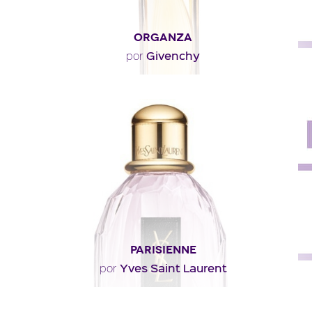
ORGANZA
Givenchy
por
"Puro y fresco en su nota de cabeza, es verde como la
salvia, fresco como la madreselva y el palo ..."
Descripción del perfume
PARISIENNE
Yves Saint Laurent
por
"Parisienne est un floral amaderado de dejes