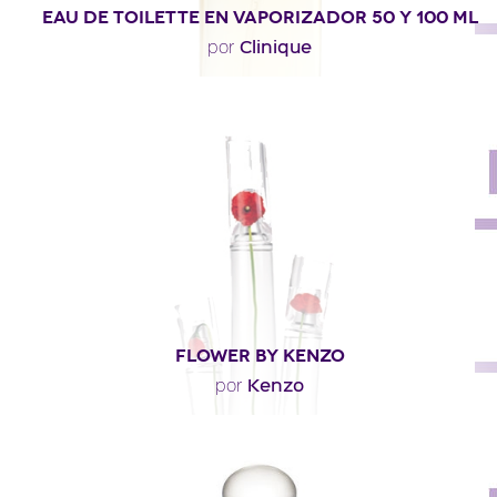
EAU DE TOILETTE EN VAPORIZADOR 50 Y 100 ML
Clinique
por
"En la cabeza, predominan las notas aromáticas de la
verbena, la salvia y la manzanilla, para luego..."
Descripción del perfume
FLOWER BY KENZO
Kenzo
por
"Flower by Kenzo es floral-sensual, con una nota de
corazón intensa, caracterizada por la violeta..."