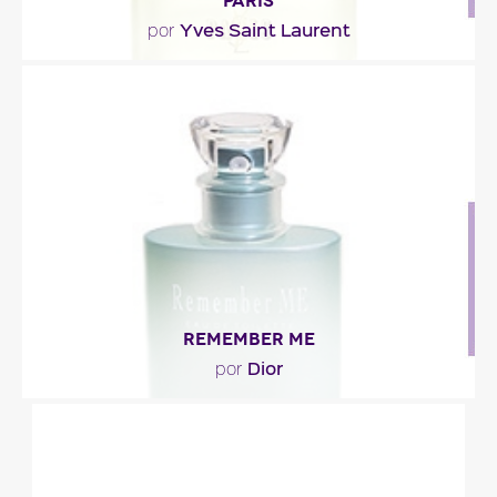
PARIS
Yves Saint Laurent
por
"El arranque está compuesto de notas florales-
frescas, como la bergamota, el geranio y el
espino.En..."
Descripción del perfume
REMEMBER ME
Dior
por
"Inspirado de la flor de miosota, su composición
romántica es la frescura misma.Alegre y..."