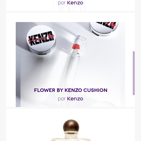
Kenzo
por
"Flower by Kenzo es floral-sensual, con una nota
de corazón intensa, caracterizada por la violeta..."
Descripción del perfume
FLOWER BY KENZO CUSHION
Kenzo
por
""
Descripción del perfume