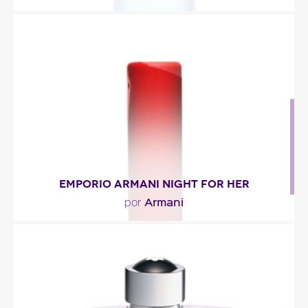
"Las notas marinas tranquilas, se alían al ozono
impalpable y a las notas afrutadas de piña,..."
Descripción del perfume
EMPORIO ARMANI NIGHT FOR HER
Armani
por
"Misterioso y sexy, combina la suavidad de la
peonía y del iris con la fuerza de la mirra y del..."
Descripción del perfume